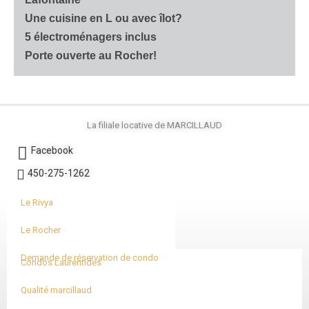
Une cuisine en L ou avec îlot?
5 électroménagers inclus
Porte ouverte au Rocher!
La filiale locative de MARCILLAUD
Facebook
450-275-1262
Le Rivya
Le Rocher
Demande de réservation de condo
Condos Laurentides
Qualité marcillaud